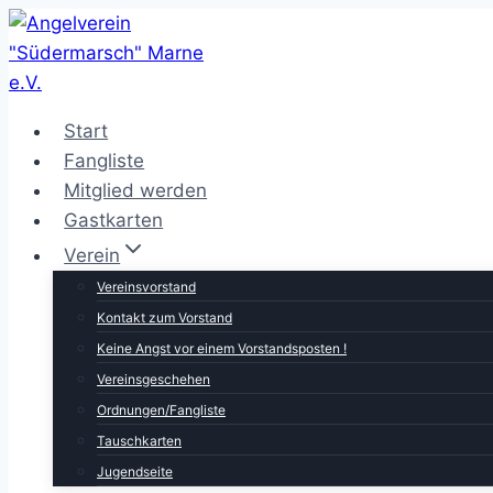
Zum
Inhalt
springen
Start
Fangliste
Mitglied werden
Gastkarten
Verein
Vereinsvorstand
Kontakt zum Vorstand
Keine Angst vor einem Vorstandsposten !
Vereinsgeschehen
Ordnungen/Fangliste
Tauschkarten
Jugendseite