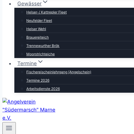
Gewässer
Helser-/ Kattrepler Fleet
Neufelder Fleet
Helser Wehl
Brauereiteich
Trennewurther Brök
Moorstrichteiche
Termine
Fischereischeinlehrgang (Angelschein)
Termine 2026
Arbeitsdienste 2026