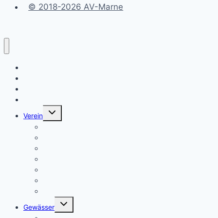
© 2018-2026 AV-Marne
Start
Fangliste
Mitglied werden
Gastkarten
Untermenü
Verein
umschalten
Vereinsvorstand
Kontakt zum Vorstand
Keine Angst vor einem Vorstandsposten !
Vereinsgeschehen
Ordnungen/Fangliste
Tauschkarten
Jugendseite
Untermenü
Gewässer
umschalten